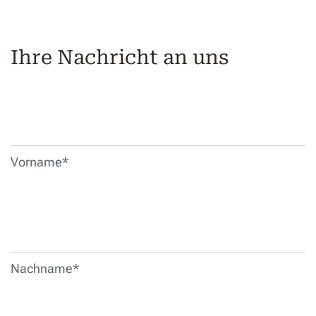
Ihre
Ihre Nachricht an uns
Nachricht
an
uns
Vorname*
Nachname*