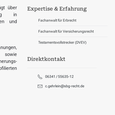
ügt über
Expertise & Erfahrung
ung in
Fachanwalt für Erbrecht
hen und
Fachanwalt für Versicherungsrecht
Testamentsvollstrecker (DVEV)
lanungen,
sowie
Direktkontakt
herungs­
filierten
06341 / 55635-12
c.gehrlein@sbg-recht.de