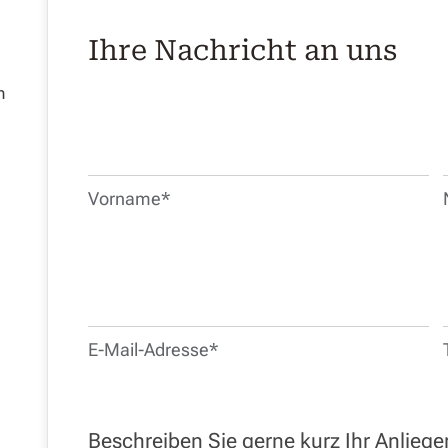
Ihre
Ihre Nachricht an uns
Nachricht
n
an
uns
Vorname*
E-Mail-Adresse*